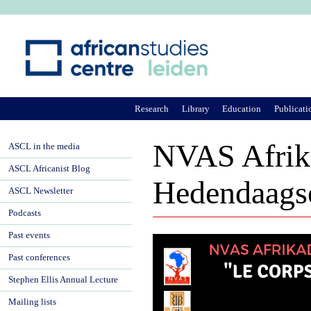
Ju
Research
Library
Education
Publicati
NVAS Afrika
ASCL in the media
ASCL Africanist Blog
Hedendaagse
ASCL Newsletter
Podcasts
Past events
Past conferences
Stephen Ellis Annual Lecture
Mailing lists