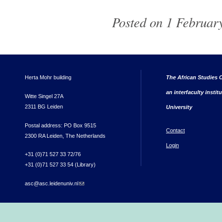
Posted on 1 February
Herta Mohr building
The African Studies C
an interfaculty instit
Witte Singel 27A
2311 BG Leiden
University
Postal address: PO Box 9515
Contact
2300 RA Leiden, The Netherlands
Login
+31 (0)71 527 33 72/76
+31 (0)71 527 33 54 (Library)
asc@asc.leidenuniv.nl
(link sends e-mail)