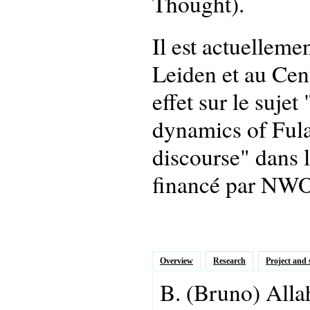
Thought).
Il est actuellemen
Leiden et au Cent
effet sur le suje
dynamics of Fula
discourse" dans l
financé par NWO
Overview
Research
Project and 
B.
(Bruno)
Alla