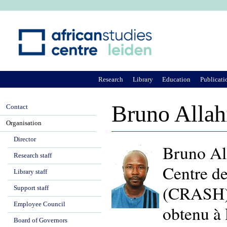
Ju
Research
Library
Education
Publicati
Bruno Allah
Contact
Organisation
Director
Bruno Al
Research staff
Centre d
Library staff
(CRASH). 
Support staff
Employee Council
obtenu à 
Board of Governors