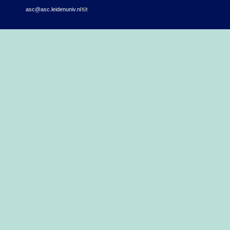
asc@asc.leidenuniv.nl
(link sends e-mail)