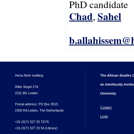
PhD candidate
Chad
Sahel
,
b.allahissem@h
Herta Mohr building
The African Studies C
an interfaculty instit
Witte Singel 27A
2311 BG Leiden
University
Postal address: PO Box 9515
Contact
2300 RA Leiden, The Netherlands
Login
+31 (0)71 527 33 72/76
+31 (0)71 527 33 54 (Library)